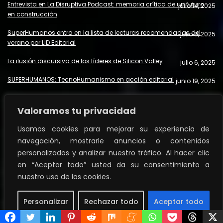
Entrevista en La Disruptiva Podcast: memoria crítica de un futuro
julio 14, 2025
en construcción
SuperHumanos entra en la lista de lecturas recomendadas del
julio 8, 2025
verano por LID Editorial
La ilusión discursiva de los líderes de Silicon Valley
julio 6, 2025
SUPERHUMANOS: TecnoHumanismo en acción editorial
junio 19, 2025
MANIFIESTO TECNOHUMANISTA 2025
junio 19, 2025
Valoramos tu privacidad
RRSS y tecnohumanismo: Una lectura urgente de Jaron Lanier
junio 18, 2025
Usamos cookies para mejorar su experiencia de
El futuro que diseñamos: tecnología, dopamina y conciencia
junio 12, 2025
navegación, mostrarle anuncios o contenidos
personalizados y analizar nuestro tráfico. Al hacer clic
De los tokens al pensamiento: el desafío de la compresión
junio 7, 2025
semántica entre humanos y LLMs
en “Aceptar todo” usted da su consentimiento a
nuestro uso de las cookies.
Pedro Mujica
Personalizar
Rechazar todo
Aceptar todo
Computer Science SENIOR ENGINEER, Founder of WECOLAB NETWORK,