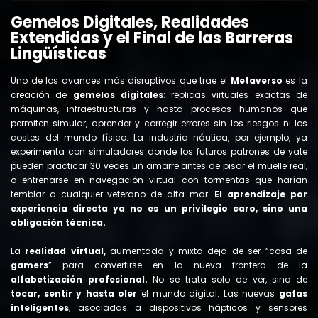
Gemelos Digitales, Realidades
Extendidas y el Final de las Barreras
Lingüísticas
Uno de los avances más disruptivos que trae el
Metaverso
es la
creación de
gemelos digitales
: réplicas virtuales exactas de
máquinas, infraestructuras y hasta procesos humanos que
permiten simular, aprender y corregir errores sin los riesgos ni los
costes del mundo físico. La industria náutica, por ejemplo, ya
experimenta con simuladores donde los futuros patrones de yate
pueden practicar 30 veces un amarre antes de pisar el muelle real,
o entrenarse en navegación virtual con tormentas que harían
temblar a cualquier veterano de alta mar.
El aprendizaje por
experiencia directa ya no es un privilegio caro, sino una
obligación técnica.
La
realidad virtual,
aumentada y mixta deja de ser “cosa de
gamers
” para convertirse en la nueva frontera de la
alfabetización profesional.
No se trata solo de ver, sino de
tocar, sentir y hasta oler
el mundo digital. Las nuevas
gafas
inteligentes
, asociadas a dispositivos hápticos y sensores