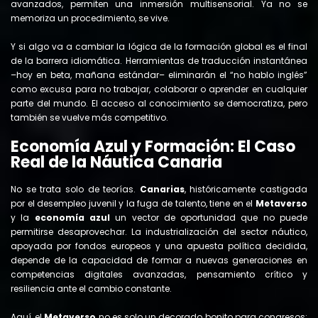
avanzados, permiten una inmersión multisensorial. Ya no se
memoriza un procedimiento, se vive.
Y si algo va a cambiar la lógica de la formación global es el final
de la barrera idiomática. Herramientas de traducción instantánea
–hoy en beta, mañana estándar– eliminarán el “no hablo inglés”
como excusa para no trabajar, colaborar o aprender en cualquier
parte del mundo. El acceso al conocimiento se democratiza, pero
también se vuelve más competitivo.
Economía Azul y Formación: El Caso
Real de la Náutica Canaria
No se trata solo de teorías.
Canarias
, históricamente castigada
por el desempleo juvenil y la fuga de talento, tiene en el
Metaverso
y la
economía azul
un vector de oportunidad que no puede
permitirse desaprovechar. La industrialización del sector náutico,
apoyada por fondos europeos y una apuesta política decidida,
depende de la capacidad de formar a nuevas generaciones en
competencias digitales avanzadas, pensamiento crítico y
resiliencia ante el cambio constante.
Aquí, el
Metaverso
no es solo un decorado bonito para congresos: