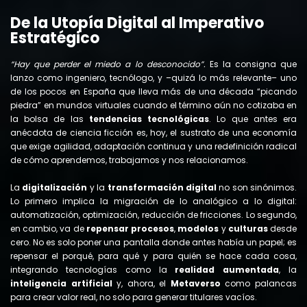
De la Utopía Digital al Imperativo
Estratégico
“Hay que perder el miedo a lo desconocido”.
Es la consigna que
lanzo como ingeniero, tecnólogo, y –quizá lo más relevante– uno
de los pocos en España que lleva más de una década “picando
piedra” en mundos virtuales cuando el término aún no cotizaba en
la bolsa de las
tendencias tecnológicas
. Lo que antes era
anécdota de ciencia ficción es, hoy, el sustrato de una economía
que exige agilidad, adaptación continua y una redefinición radical
de cómo aprendemos, trabajamos y nos relacionamos.
La
digitalización
y la
transformación digital
no son sinónimos.
Lo primero implica la migración de lo analógico a lo digital:
automatización, optimización, reducción de fricciones. Lo segundo,
en cambio, va de
repensar procesos
,
modelos
y
culturas
desde
cero. No es solo poner una pantalla donde antes había un papel; es
repensar el porqué, para qué y para quién se hace cada cosa,
integrando tecnologías como la
realidad aumentada
, la
inteligencia artificial
y, ahora, el
Metaverso
como palancas
para crear valor real, no solo para generar titulares vacíos.