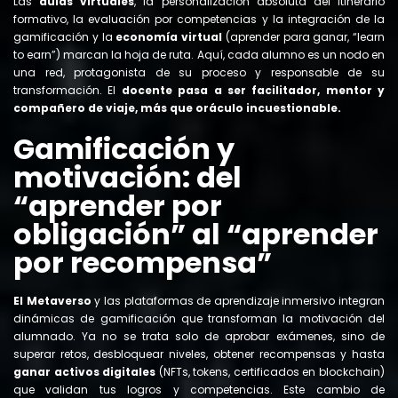
Las
aulas virtuales
, la personalización absoluta del itinerario
formativo, la evaluación por competencias y la integración de la
gamificación y la
economía virtual
(aprender para ganar, “learn
to earn”) marcan la hoja de ruta. Aquí, cada alumno es un nodo en
una red, protagonista de su proceso y responsable de su
transformación. El
docente pasa a ser facilitador, mentor y
compañero de viaje, más que oráculo incuestionable.
Gamificación y
motivación: del
“aprender por
obligación” al “aprender
por recompensa”
El Metaverso
y las plataformas de aprendizaje inmersivo integran
dinámicas de gamificación que transforman la motivación del
alumnado. Ya no se trata solo de aprobar exámenes, sino de
superar retos, desbloquear niveles, obtener recompensas y hasta
ganar activos digitales
(NFTs, tokens, certificados en blockchain)
que validan tus logros y competencias. Este cambio de