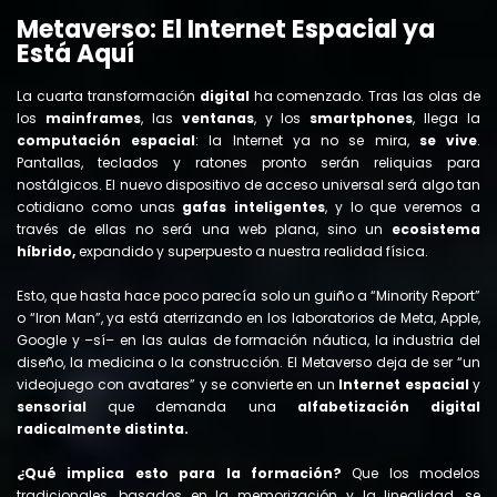
Metaverso: El Internet Espacial ya
Está Aquí
La cuarta transformación
digital
ha comenzado. Tras las olas de
los
mainframes
, las
ventanas
, y los
smartphones
, llega la
computación espacial
: la Internet ya no se mira,
se vive
.
Pantallas, teclados y ratones pronto serán reliquias para
nostálgicos. El nuevo dispositivo de acceso universal será algo tan
cotidiano como unas
gafas inteligentes
, y lo que veremos a
través de ellas no será una web plana, sino un
ecosistema
híbrido,
expandido y superpuesto a nuestra realidad física.
Esto, que hasta hace poco parecía solo un guiño a “Minority Report”
o “Iron Man”, ya está aterrizando en los laboratorios de Meta, Apple,
Google y –sí– en las aulas de formación náutica, la industria del
diseño, la medicina o la construcción. El Metaverso deja de ser “un
videojuego con avatares” y se convierte en un
Internet espacial
y
sensorial
que demanda una
alfabetización digital
radicalmente distinta.
¿Qué implica esto para la formación?
Que los modelos
tradicionales, basados en la memorización y la linealidad, se