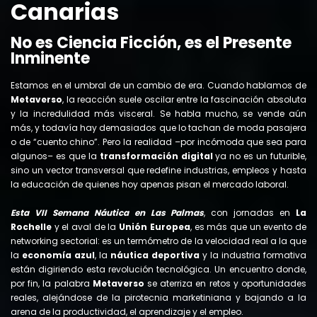
Canarias
No es Ciencia Ficción, es el Presente
Inminente
Estamos en el umbral de un cambio de era. Cuando hablamos de
Metaverso
, la reacción suele oscilar entre la fascinación absoluta
y la incredulidad más visceral. Se habla mucho, se vende aún
más, y todavía hay demasiados que lo tachan de moda pasajera
o de “cuento chino”. Pero la realidad –por incómoda que sea para
algunos– es que la
transformación digital
ya no es un futurible,
sino un vector transversal que redefine industrias, empleos y hasta
la educación de quienes hoy apenas pisan el mercado laboral.
Esta VII Semana Náutica en Las Palmas
, con jornadas en
La
Rochelle
y el aval de la
Unión Europea
, es más que un evento de
networking sectorial: es un termómetro de la velocidad real a la que
la
economía azul
, la
náutica deportiva
y la industria formativa
están digiriendo esta revolución tecnológica. Un encuentro donde,
por fin, la palabra
Metaverso
se aterriza en retos y oportunidades
reales, alejándose de la pirotecnia marketiniana y bajando a la
arena de la productividad, el aprendizaje y el empleo.