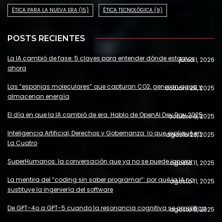
ÉTICA PARA LA NUEVA ERA
(15)
ÉTICA TECNOLÓGICA
(9)
POSTS RECIENTES
La IA cambió de fase: 5 claves para entender dónde estamos
junio 1, 2026
ahora
Las “esponjas moleculares” que capturan CO2, generan agua y
octubre 28, 2025
almacenan energía
El día en que la IA cambió de era. Hablo de OpenAI Dev Day 2025
octubre 8, 2025
Inteligencia Artificial, Derechos y Gobernanza: lo que expliqué en
agosto 26, 2025
La Cuatro
SuperHumanos: la conversación que ya no se puede ignorar
agosto 11, 2025
La mentira del “coding sin saber programar”: por qué la IA no
agosto 11, 2025
sustituye la ingeniería del software
De GPT-4o a GPT-5 cuando la resonancia cognitiva se amplifica
agosto 8, 2025