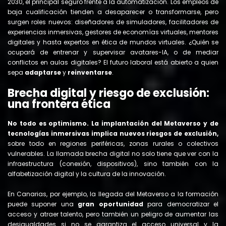
2030, el principal seguro frente a la automatización. Los empleos de
baja cualificación tienden a desaparecer o transformarse, pero
surgen roles nuevos: diseñadores de simuladores, facilitadores de
experiencias inmersivas, gestores de economías virtuales, mentores
digitales y hasta expertos en ética de mundos virtuales. ¿Quién se
ocupará de entrenar y supervisar avatares-IA, o de mediar
conflictos en aulas digitales? El futuro laboral está abierto a quien
sepa
adaptarse
y
reinventarse
.
Brecha digital y riesgo de exclusión:
una frontera ética
No todo es optimismo. La implantación del Metaverso y de
tecnologías inmersivas implica nuevos riesgos de exclusión,
sobre todo en regiones periféricas, zonas rurales o colectivos
vulnerables. La llamada brecha digital no solo tiene que ver con la
infraestructura (conexión, dispositivos), sino también con la
alfabetización digital y la cultura de la innovación.
En Canarias, por ejemplo, la llegada del Metaverso a la formación
puede suponer una
gran oportunidad
para democratizar el
acceso y atraer talento, pero también un peligro de aumentar las
desigualdades si no se garantiza el acceso universal y la